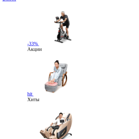
-33%
Акции
hit
Хиты