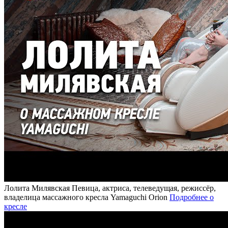
Лолита Милявская
Певица, актриса, телеведущая, режиссёр,
владелица массажного кресла Yamaguchi Orion
Подробнее о
кресле