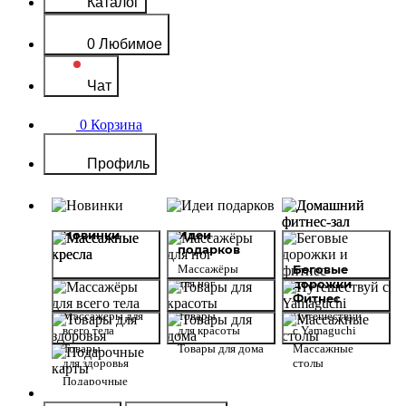
Каталог
0
Любимое
Чат
0
Корзина
Профиль
Новинки
Идеи
Домашний
подарков
фитнес-зал
Массажные
Массажёры
Беговые
кресла
для ног
дорожки
Фитнес
Массажёры для
Товары
Путешествуй
всего тела
для красоты
с Yamaguchi
Товары
Товары для дома
Массажные
для здоровья
столы
Подарочные
карты