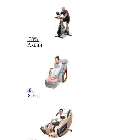
-33%
Акции
hit
Хиты